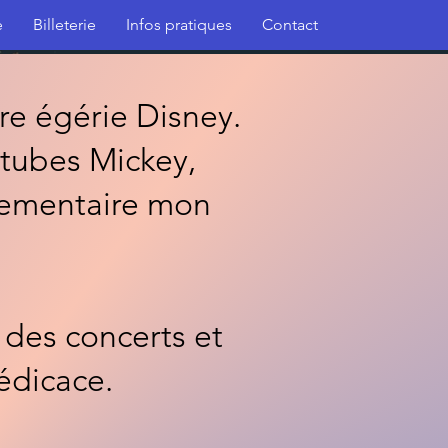
e
Billeterie
Infos pratiques
Contact
re égérie Disney.
 tubes Mickey,
lementaire mon
 des concerts et
édicace.