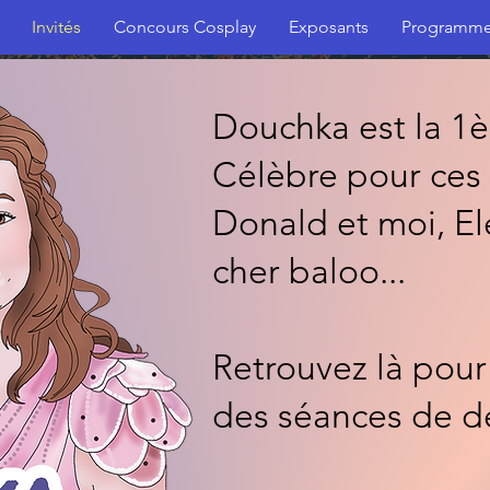
Invités
Concours Cosplay
Exposants
Programm
Douchka est la 1è
Célèbre pour ces
Donald et moi, E
cher baloo...
Retrouvez là pour
des séances de d