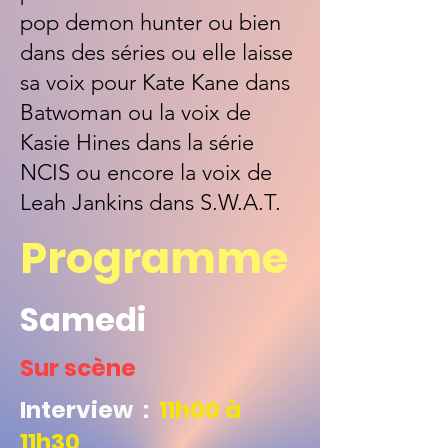
pop demon hunter ou bien
dans des séries ou elle laisse
sa voix pour Kate Kane dans
Batwoman ou la voix de
Kasie Hines dans la série
NCIS ou encore la voix de
Leah Jankins dans S.W.A.T.
Programme
Samedi
Sur scène
Interview :
11h00 à
11h30